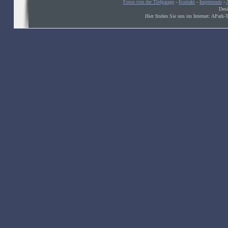
Fotos von der Tiefgarage
-
Kontakt
-
Impressum
-
Des
Hier finden Sie uns im Internet: APark-Ti