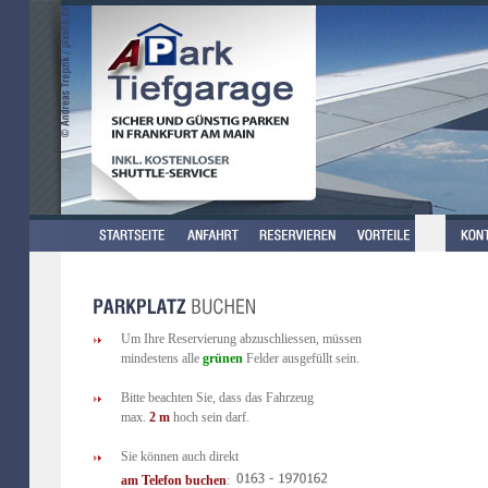
Um Ihre Reservierung abzuschliessen, müssen
mindestens alle
grünen
Felder ausgefüllt sein.
Bitte beachten Sie, dass das Fahrzeug
max.
2 m
hoch sein darf.
Sie können auch direkt
am Telefon buchen
: