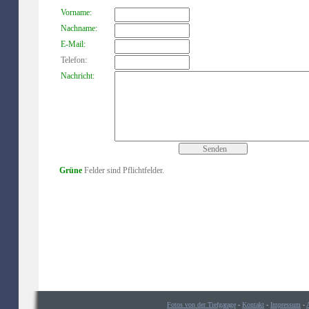
Vorname:
Nachname:
E-Mail:
Telefon:
Nachricht:
Grüne
Felder sind Pflichtfelder.
Fotos von der Tiefgarage
-
Kontakt
-
Impressum
-