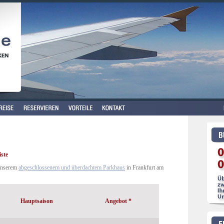
iste
 unserem
abgeschlossenem und überdachtem Parkhaus
in Frankfurt am
Hauptsaison
Angebot *