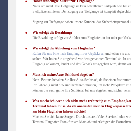
Haben unbefugte Zutritt zur Tiefgarage?
Natürlich nicht. Die Tiefgarage ist kein öffentlicher Parkplatz wie bei e
Stellplätze anmieten. Der Zugang zur Tiefgarage ist komplett abgeschlo
Zugang zur Tiefgarage haben unsere Kunden, das Sicherheitspersonal 
Wie erfolgt die Bezahlung?
Die Bezahlung erfolgt vor Abfahrt zum Flughafen in bar oder per Vork
Wie erfolgt die Abholung vom Flughafen?
Rufen Sie uns bitte nach Empfang Ihres Gepäcks an
und teilen Sie uns
stehen. Wir holen Sie umgehend vor dem genannten Terminal ab. In u
Flugzeug ankommt, landet und das Gepäck ausgegeben wird, damit wir 
Muss ich meine Auto-Schlüssel abgeben?
Nein. Bei uns behalten Sie Ihre Auto-Schlüssel, da Sie einen fest num
Ihr Fahrzeug nicht hin- und herfahren müssen, um mehr Parkplätze zu
können Sie auch gerne Ihre Schlüssel bei uns abgeben und sicher verw
Was mache ich, wenn ich nicht mehr rechtzeitig zum Empfang 
Terminal fahren muss, da ich ansonsten meinen Flug verpasse bz
am Main Flughafen fahren möchte?
Machen Sie sich keine Sorgen. Durch unseren Valet-Service, holen wir
Terminal Flughafen Frankfurt am Main ab und erledigen die Formalitäte