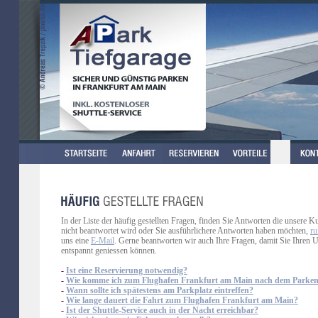
In der Liste der häufig gestellten Fragen, finden Sie Antworten die unsere Ku
nicht beantwortet wird oder Sie ausführlichere Antworten haben möchten,
ru
uns eine
E-Mail
. Gerne beantworten wir auch Ihre Fragen, damit Sie Ihren U
entspannt geniessen können.
-
Ist eine Reservierung notwendig?
-
Wie komme ich zum Flughafen Frankfurt am Main nach dem Parke
-
Wann sollte ich spätestens am Parkplatz eintreffen?
-
Wie lange dauert die Fahrt zum Flughafen Frankfurt am Main?
-
Ist der Shuttle-Service auch in der Nacht erreichbar?