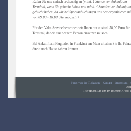
Rufen Sie uns einfach rechtzeitig an
(mind. 1 Stunde vor Ankunft am
Terminal, wenn Sie gebucht haben und mind. 4 Stunden vor Ankunft am
gebucht haben, da wir bei Spontanbuchungen uns neu organisieren m
von 09:00 - 18:00 Uhr möglich!)
.
Für den Valet-Service berechnen wir Ihnen nur zusätzl. 50,00 Euro fü
Terminal, da wir eine weitere Person einsetzen müssen.
Bei Ankunft am Flughafen in Frankfurt am Main erhalten Sie Ihr Fahrz
direkt nach Hause fahren können.
Fotos von der Tiefgarage
-
Kontakt
-
Impressum
-
Des
Hier finden Sie uns im Internet: APark-Ti