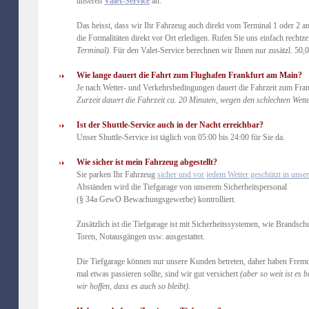
unseren
Valet-Service
an:
Das heisst, dass wir Ihr Fahrzeug auch direkt vom Terminal 1 oder 2 
die Formalitäten direkt vor Ort erledigen. Rufen Sie uns einfach rechtze
Terminal)
. Für den Valet-Service berechnen wir Ihnen nur zusätzl. 50,
Wie lange dauert die Fahrt zum Flughafen Frankfurt am Main?
Je nach Wetter- und Verkehrsbedingungen dauert die Fahrzeit zum Fran
Zurzeit dauert die Fahrzeit ca. 20 Minuten, wegen den schlechten Wet
Ist der Shuttle-Service auch in der Nacht erreichbar?
Unser Shuttle-Service ist täglich von 05:00 bis 24:00 für Sie da.
Wie sicher ist mein Fahrzeug abgestellt?
Sie parken Ihr Fahrzeug
sicher und vor jedem Wetter geschützt in unser
Abständen wird die Tiefgarage von unserem Sicherheitspersonal
(§ 34a GewO Bewachungsgewerbe) kontrolliert.
Zusätzlich ist die Tiefgarage ist mit Sicherheitssystemen, wie Brandsc
Toren, Notausgängen usw. ausgestattet.
Die Tiefgarage können nur unsere Kunden betreten, daher haben Frem
mal etwas passieren sollte, sind wir gut versichert
(aber so weit ist es
wir hoffen, dass es auch so bleibt)
.