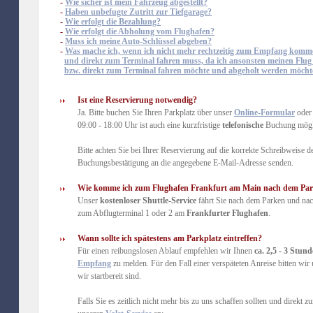
-
Wie sicher ist mein Fahrzeug abgestellt?
-
Haben unbefugte Zutritt zur Tiefgarage?
-
Wie erfolgt die Bezahlung?
-
Wie erfolgt die Abholung vom Flughafen?
-
Muss ich meine Auto-Schlüssel abgeben?
-
Was mache ich, wenn ich nicht mehr rechtzeitig zum Empfang kom
und direkt zum Terminal fahren muss, da ich ansonsten meinen Flug
bzw. direkt zum Terminal fahren möchte und abgeholt werden möcht
Ist eine Reservierung notwendig?
Ja. Bitte buchen Sie Ihren Parkplatz über unser
Online-Formular
ode
09:00 - 18:00 Uhr ist auch eine kurzfristige
telefonische
Buchung möglic
Bitte achten Sie bei Ihrer Reservierung auf die korrekte Schreibweise 
Buchungsbestätigung an die angegebene E-Mail-Adresse senden.
Wie komme ich zum Flughafen Frankfurt am Main nach dem Pa
Unser
kostenloser Shuttle-Service
fährt Sie nach dem Parken und nach
zum Abflugterminal 1 oder 2 am
Frankfurter Flughafen
.
Wann sollte ich spätestens am Parkplatz eintreffen?
Für einen reibungslosen Ablauf empfehlen wir Ihnen
ca. 2,5 - 3 Stun
Empfang
zu melden. Für den Fall einer verspäteten Anreise bitten wi
wir startbereit sind.
Falls Sie es zeitlich nicht mehr bis zu uns schaffen sollten und direkt